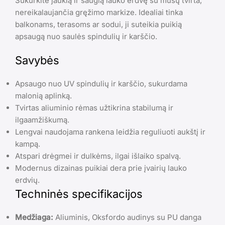
Sukurkite jaukią ir saugią lauko erdvę su mūsų tvirta,
nereikalaujančia gręžimo markize. Idealiai tinka
balkonams, terasoms ar sodui, ji suteikia puikią
apsaugą nuo saulės spindulių ir karščio.
Savybės
Apsaugo nuo UV spindulių ir karščio, sukurdama
malonią aplinką.
Tvirtas aliuminio rėmas užtikrina stabilumą ir
ilgaamžiškumą.
Lengvai naudojama rankena leidžia reguliuoti aukštį ir
kampą.
Atspari drėgmei ir dulkėms, ilgai išlaiko spalvą.
Modernus dizainas puikiai dera prie įvairių lauko
erdvių.
Techninės specifikacijos
Medžiaga:
Aliuminis, Oksfordo audinys su PU danga