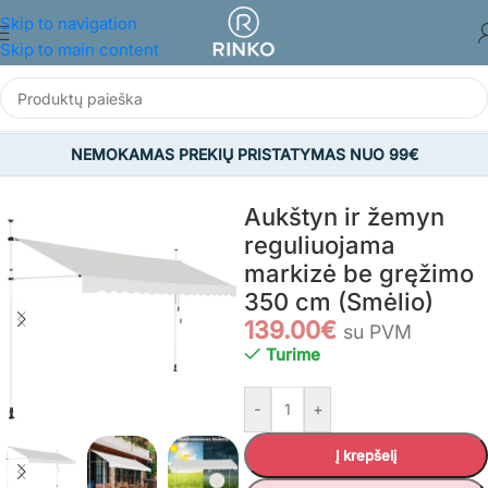
Skip to navigation
Skip to main content
NEMOKAMAS PREKIŲ PRISTATYMAS NUO 99€
Pradžia
/
SODAS
/
Markizės
Aukštyn ir žemyn
reguliuojama
markizė be gręžimo
350 cm (Smėlio)
139.00
€
su PVM
Turime
-
+
Į krepšelį