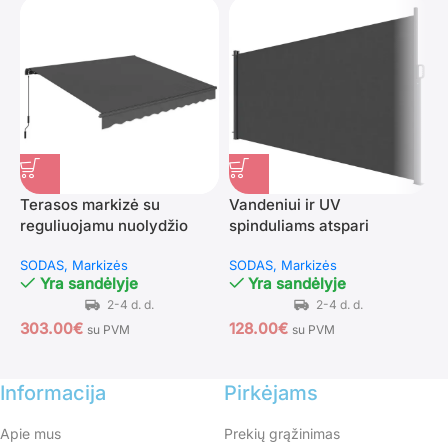
Terasos markizė su
Vandeniui ir UV
Į
reguliuojamu nuolydžio
spinduliams atspari
r
kampu 350 x 300 cm
ištraukiama šoninė
r
SODAS
Markizės
SODAS
Markizės
S
privatumo užsklanda
Yra sandėlyje
Yra sandėlyje
303.00
€
128.00
€
3
su PVM
su PVM
Informacija
Pirkėjams
Apie mus
Prekių grąžinimas