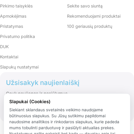
Pirkimo taisyklės
Sekite savo siuntą
Apmokėjimas
Rekomenduojami produktai
Pristatymas
100 geriausių produktų
Privatumo politika
DUK
Kontaktai
Slapukų nustatymai
Užsisakyk naujienlaiškį
Gauk naujienas ir pasiūlymus
Slapukai (Cookies)
Siekiant sklandaus svetainės veikimo naudojame
būtinuosius slapukus. Su Jūsų sutikimu papildomai
naudosime analitikos ir rinkodaros slapukus, kurie padeda
mums tobulinti parduotuvę ir pasiūlyti aktualias prekes.
Nustatymus galite pakeisti bet kada — daugiau apie tai