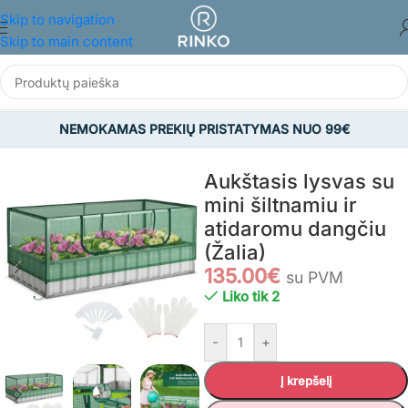
Skip to navigation
Skip to main content
NEMOKAMAS PREKIŲ PRISTATYMAS NUO 99€
Pradžia
/
SODAS
/
Viskas sodui
/
Sodo šiltnamiai
Aukštasis lysvas su
mini šiltnamiu ir
atidaromu dangčiu
(Žalia)
135.00
€
su PVM
Liko tik 2
-
+
Į krepšelį