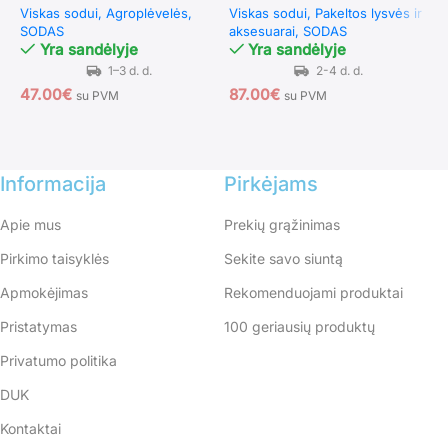
Viskas sodui
Agroplėvelės
Viskas sodui
Pakeltos lysvės ir
l
SODAS
aksesuarai
SODAS
V
Yra sandėlyje
Yra sandėlyje
S
47.00
€
87.00
€
su PVM
su PVM
1
Informacija
Pirkėjams
Apie mus
Prekių grąžinimas
Pirkimo taisyklės
Sekite savo siuntą
Apmokėjimas
Rekomenduojami produktai
Pristatymas
100 geriausių produktų
Privatumo politika
DUK
Kontaktai