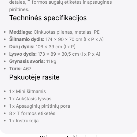
detales, T formos augalų etiketes ir apsaugines
pirštines.
Techninės specifikacijos
Medžiaga:
Cinkuotas plienas, metalas, PE
Šiltnamio dydis:
174 x 90 x 70 cm (I x P x A)
Durų dydis:
106 x 39 cm (I x P)
Lysvo dydis:
173 x 89 x 30,5 cm (I x P x A)
Grynasis svoris:
11 kg
Tūris:
467 L
Pakuotėje rasite
1 x Mini šiltnamis
1 x Aukštasis lysvas
1 x Apsauginių pirštinių pora
8 x T formos etiketės
1 x Instrukcija