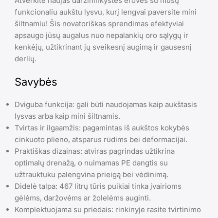
Atverkite naujas daržininkystės erdves su mūsų
funkcionaliu aukštu lysvu, kurį lengvai paversite mini
šiltnamiu! Šis novatoriškas sprendimas efektyviai
apsaugo jūsų augalus nuo nepalankių oro sąlygų ir
kenkėjų, užtikrinant jų sveikesnį augimą ir gausesnį
derlių.
Savybės
Dviguba funkcija: gali būti naudojamas kaip aukštasis
lysvas arba kaip mini šiltnamis.
Tvirtas ir ilgaamžis: pagamintas iš aukštos kokybės
cinkuoto plieno, atsparus rūdims bei deformacijai.
Praktiškas dizainas: atviras pagrindas užtikrina
optimalų drenažą, o nuimamas PE dangtis su
užtrauktuku palengvina prieigą bei vėdinimą.
Didelė talpa: 467 litrų tūris puikiai tinka įvairioms
gėlėms, daržovėms ar žolelėms auginti.
Komplektuojama su priedais: rinkinyje rasite tvirtinimo