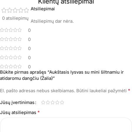
Klientų atsiliepimai
Atsiliepimai
0 atsiliepimų
Atsiliepimų dar nėra.
0
0
0
0
0
Būkite pirmas aprašęs “Aukštasis lysvas su mini šiltnamiu ir
atidaromu dangčiu (Žalia)”
*
El. pašto adresas nebus skelbiamas.
Būtini laukeliai pažymėti
Jūsų įvertinimas
*
Jūsų atsiliepimas