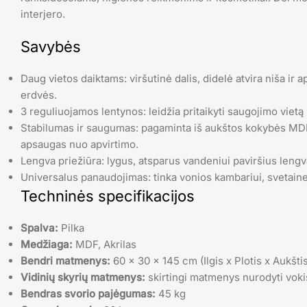
interjero.
Savybės
Daug vietos daiktams: viršutinė dalis, didelė atvira niša ir
erdvės.
3 reguliuojamos lentynos: leidžia pritaikyti saugojimo vietą
Stabilumas ir saugumas: pagaminta iš aukštos kokybės MDF, 
apsaugas nuo apvirtimo.
Lengva priežiūra: lygus, atsparus vandeniui paviršius lengv
Universalus panaudojimas: tinka vonios kambariui, svetainei
Techninės specifikacijos
Spalva:
Pilka
Medžiaga:
MDF, Akrilas
Bendri matmenys:
60 x 30 x 145 cm (Ilgis x Plotis x Aukšti
Vidinių skyrių matmenys:
skirtingi matmenys nurodyti vo
Bendras svorio pajėgumas:
45 kg