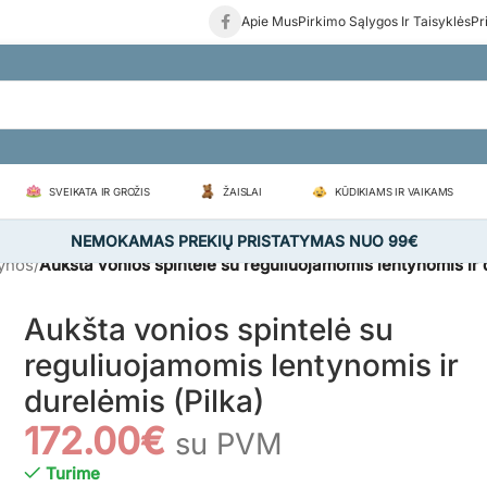
Apie Mus
Pirkimo Sąlygos Ir Taisyklės
Pr
SVEIKATA IR GROŽIS
ŽAISLAI
KŪDIKIAMS IR VAIKAMS
NEMOKAMAS PREKIŲ PRISTATYMAS NUO 99€
tynos
/
Aukšta vonios spintelė su reguliuojamomis lentynomis ir 
Aukšta vonios spintelė su
reguliuojamomis lentynomis ir
durelėmis (Pilka)
172.00
€
su PVM
Turime