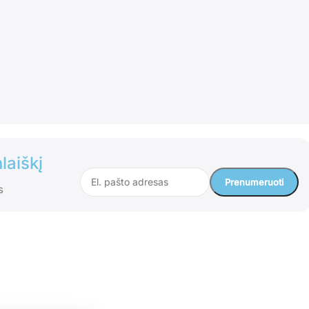
laiškį
s