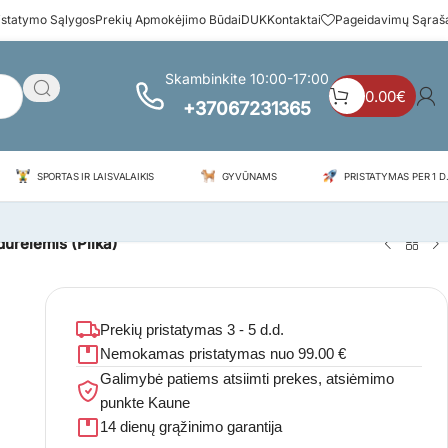
istatymo Sąlygos
Prekių Apmokėjimo Būdai
DUK
Kontaktai
Pageidavimų Sąraš
Skambinkite 10:00-17:00
0.00
€
+37067231365
SPORTAS IR LAISVALAIKIS
GYVŪNAMS
PRISTATYMAS PER 1 D.
durelėmis (Pilka)
Prekių pristatymas 3 - 5 d.d.
Nemokamas pristatymas nuo 99.00 €
Galimybė patiems atsiimti prekes, atsiėmimo
punkte Kaune
14 dienų grąžinimo garantija