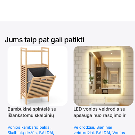
Jums taip pat gali patikti
Bambukinė spintelė su
LED vonios veidrodis su
išlankstomu skalbinių
apsauga nuo rasojimo ir
krepšiu ir dviem lentynomis
jutikliniu valdymu
Vonios kambario baldai
Veidrodžiai
Sieniniai
(Natūrali)
(Sidabrinė)
Skalbinių dėžės
BALDAI
veidrodžiai
BALDAI
Vonios