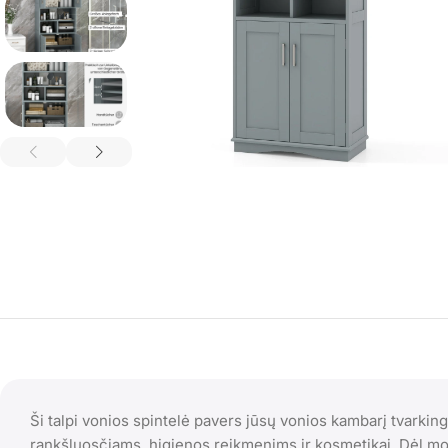
Ši talpi vonios spintelė pavers jūsų vonios kambarį tvarki
rankšluosčiams, higienos reikmenims ir kosmetikai. Dėl mod