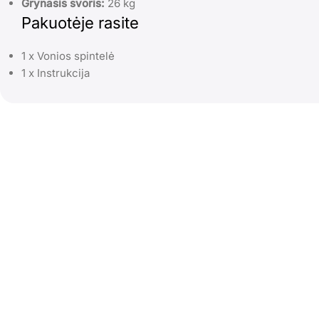
Grynasis svoris:
26 kg
Pakuotėje rasite
1 x Vonios spintelė
1 x Instrukcija