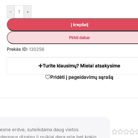
-
+
Į krepšelį
Pirkti dabar
Prekės ID:
130256
Turite klausimų? Mielai atsakysime
Pridėti į pageidavimų sąrašą
ngesne erdve, suteikdama daug vietos
ernaus dizaino ji puikiai dera prie bet kokio