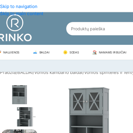
Skip to navigation
Skip to main content
NAUJIENOS
BALDAI
SODAS
NAMAMS IR BUIČIAI
Pradžia
/
BALDAI
/
Vonios kambario baldai
/
Vonios spintelės ir len