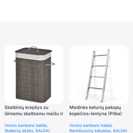
Skalbinių krepšys su
Medinės keturių pakopų
išimamu skalbiamu maišu ir
kopėčios-lentyna (Pilka)
dangčiu
Vonios kambario baldai
Vonios kambario baldai
Skalbinių dėžės
BALDAI
Rankšluosčių kabyklos
BALDAI