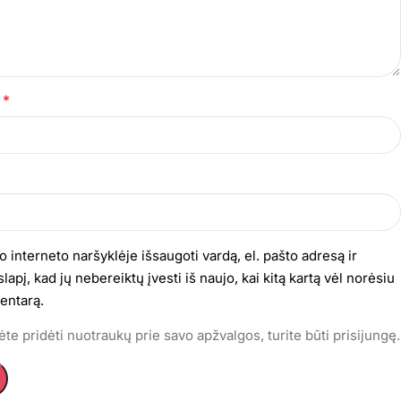
*
s
o interneto naršyklėje išsaugoti vardą, el. pašto adresą ir
lapį, kad jų nebereiktų įvesti iš naujo, kai kitą kartą vėl norėsiu
entarą.
te pridėti nuotraukų prie savo apžvalgos, turite būti prisijungę.