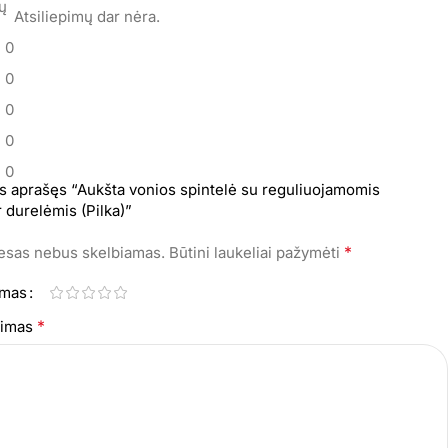
mų
Atsiliepimų dar nėra.
0
0
0
0
0
s aprašęs “Aukšta vonios spintelė su reguliuojamomis
r durelėmis (Pilka)”
*
resas nebus skelbiamas.
Būtini laukeliai pažymėti
imas
*
epimas