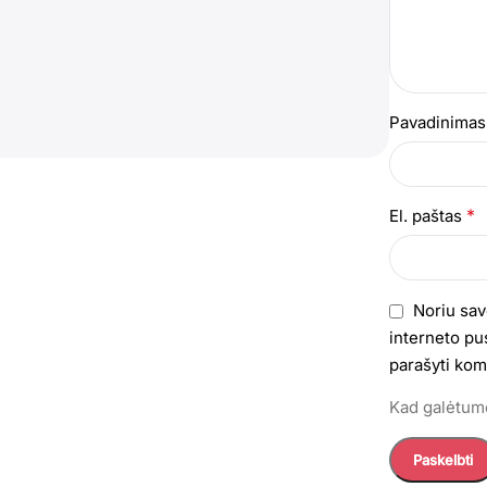
Pavadinima
*
El. paštas
Noriu sav
interneto pus
parašyti kom
Kad galėtumė