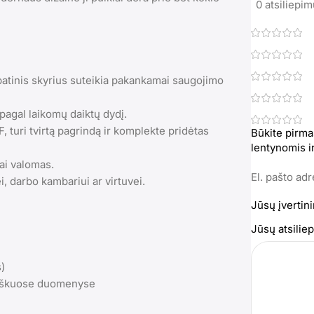
0 atsiliepi
 apatinis skyrius suteikia pakankamai saugojimo
 pagal laikomų daiktų dydį.
turi tvirtą pagrindą ir komplekte pridėtas
Būkite pirma
lentynomis i
ai valomas.
El. pašto ad
, darbo kambariui ar virtuvei.
Jūsų įvertin
Jūsų atsili
s)
kiškuose duomenyse