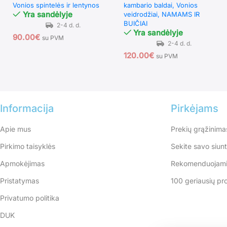
Vonios spintelės ir lentynos
kambario baldai
Vonios
Yra sandėlyje
veidrodžiai
NAMAMS IR
BUIČIAI
Yra sandėlyje
90.00
€
su PVM
120.00
€
su PVM
Informacija
Pirkėjams
Apie mus
Prekių grąžinima
Pirkimo taisyklės
Sekite savo siun
Apmokėjimas
Rekomenduojami
Pristatymas
100 geriausių pr
Privatumo politika
DUK