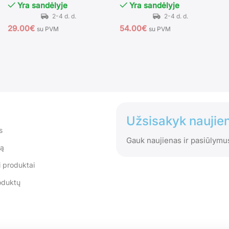
Yra sandėlyje
Yra sandėlyje
29.00
€
54.00
€
su PVM
su PVM
Užsisakyk naujien
s
Gauk naujienas ir pasiūlymu
tą
 produktai
oduktų