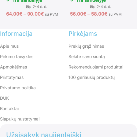
Yra sandėlyje
Yra sandėlyje
64.00
€
–
90.00
€
56.00
€
–
58.00
€
5
su PVM
su PVM
Informacija
Pirkėjams
Apie mus
Prekių grąžinimas
Pirkimo taisyklės
Sekite savo siuntą
Apmokėjimas
Rekomenduojami produktai
Pristatymas
100 geriausių produktų
Privatumo politika
DUK
Kontaktai
Slapukų nustatymai
Užsisakyk naujienlaiškį