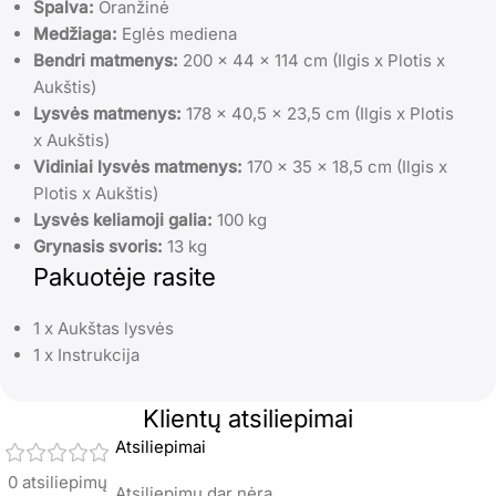
Spalva:
Oranžinė
Medžiaga:
Eglės mediena
Bendri matmenys:
200 x 44 x 114 cm (Ilgis x Plotis x
Aukštis)
Lysvės matmenys:
178 x 40,5 x 23,5 cm (Ilgis x Plotis
x Aukštis)
Vidiniai lysvės matmenys:
170 x 35 x 18,5 cm (Ilgis x
Plotis x Aukštis)
Lysvės keliamoji galia:
100 kg
Grynasis svoris:
13 kg
Pakuotėje rasite
1 x Aukštas lysvės
1 x Instrukcija
Klientų atsiliepimai
Atsiliepimai
0 atsiliepimų
Atsiliepimų dar nėra.