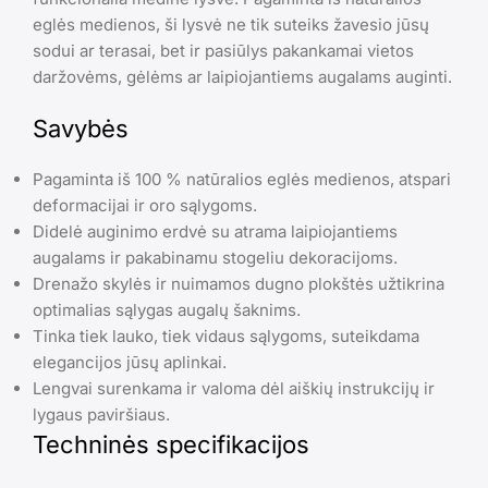
eglės medienos, ši lysvė ne tik suteiks žavesio jūsų
sodui ar terasai, bet ir pasiūlys pakankamai vietos
daržovėms, gėlėms ar laipiojantiems augalams auginti.
Savybės
Pagaminta iš 100 % natūralios eglės medienos, atspari
deformacijai ir oro sąlygoms.
Didelė auginimo erdvė su atrama laipiojantiems
augalams ir pakabinamu stogeliu dekoracijoms.
Drenažo skylės ir nuimamos dugno plokštės užtikrina
optimalias sąlygas augalų šaknims.
Tinka tiek lauko, tiek vidaus sąlygoms, suteikdama
elegancijos jūsų aplinkai.
Lengvai surenkama ir valoma dėl aiškių instrukcijų ir
lygaus paviršiaus.
Techninės specifikacijos