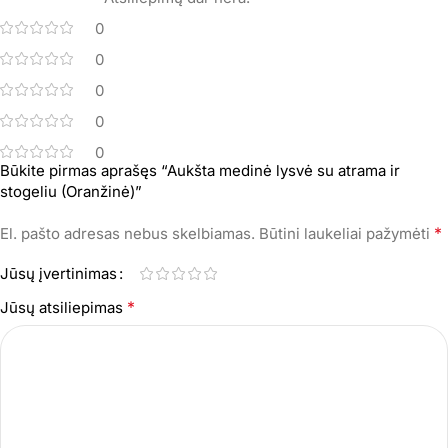
0
0
0
0
0
Būkite pirmas aprašęs “Aukšta medinė lysvė su atrama ir
stogeliu (Oranžinė)”
*
El. pašto adresas nebus skelbiamas.
Būtini laukeliai pažymėti
Jūsų įvertinimas
*
Jūsų atsiliepimas