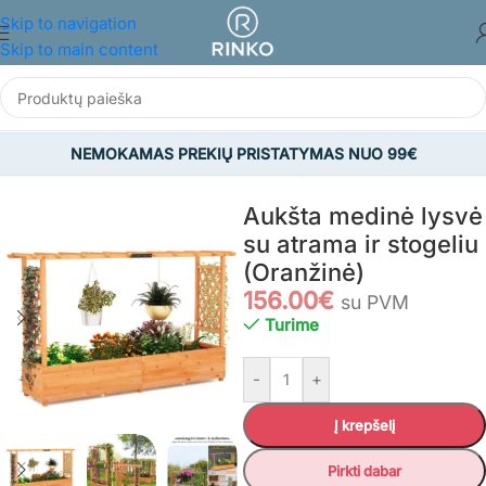
Skip to navigation
Skip to main content
NEMOKAMAS PREKIŲ PRISTATYMAS NUO 99€
Pradžia
/
SODAS
/
Viskas sodui
/
Pakeltos lysvės ir aksesuarai
Aukšta medinė lysvė
su atrama ir stogeliu
(Oranžinė)
156.00
€
su PVM
Turime
-
+
Į krepšelį
Pirkti dabar