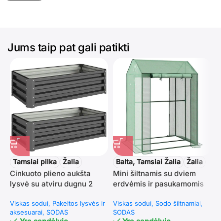
Jums taip pat gali patikti
Tamsiai pilka
Žalia
Balta, Tamsiai Žalia
Žalia
Cinkuoto plieno aukšta
Mini šiltnamis su dviem
U
lysvė su atviru dugnu 2
erdvėmis ir pasukamomis
š
vnt. rinkinys
durimis
s
Viskas sodui
Pakeltos lysvės ir
Viskas sodui
Sodo šiltnamiai
V
i
aksesuarai
SODAS
SODAS
S
1