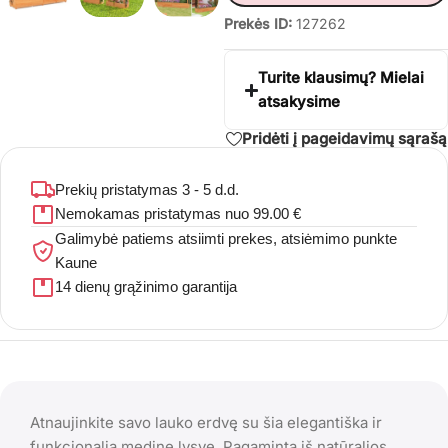
Prekės ID:
127262
Turite klausimų? Mielai
atsakysime
Pridėti į pageidavimų sąrašą
Prekių pristatymas 3 - 5 d.d.
Nemokamas pristatymas nuo 99.00 €
Galimybė patiems atsiimti prekes, atsiėmimo punkte
Kaune
14 dienų grąžinimo garantija
Atnaujinkite savo lauko erdvę su šia elegantiška ir
funkcionalia medine lysve. Pagaminta iš natūralios