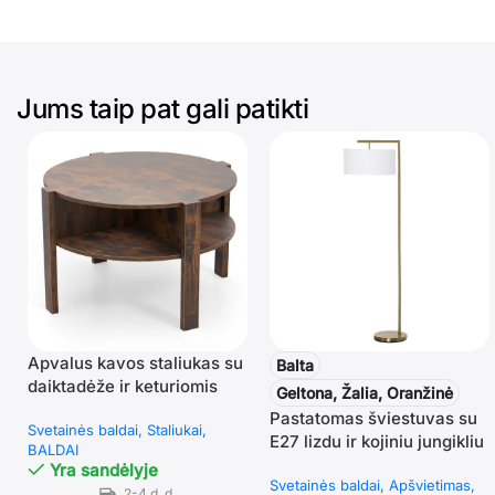
Jums taip pat gali patikti
Apvalus kavos staliukas su
Balta
daiktadėže ir keturiomis
Geltona, Žalia, Oranžinė
lentynomis (Ruda)
Pastatomas šviestuvas su
Svetainės baldai
Staliukai
E27 lizdu ir kojiniu jungikliu
BALDAI
Yra sandėlyje
Svetainės baldai
Apšvietimas