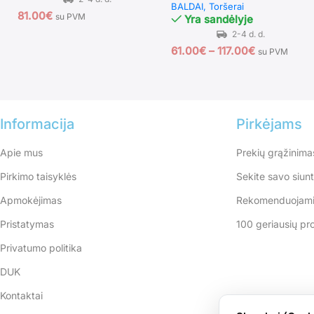
BALDAI
Toršerai
81.00
€
su PVM
Yra sandėlyje
61.00
€
–
117.00
€
su PVM
Informacija
Pirkėjams
Apie mus
Prekių grąžinima
Pirkimo taisyklės
Sekite savo siun
Apmokėjimas
Rekomenduojami
Pristatymas
100 geriausių pr
Privatumo politika
DUK
Kontaktai