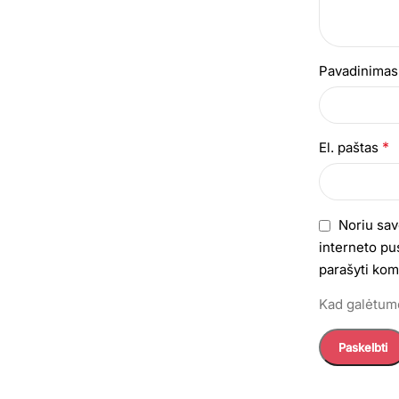
Pavadinima
*
El. paštas
Noriu sav
interneto pus
parašyti kom
Kad galėtumė