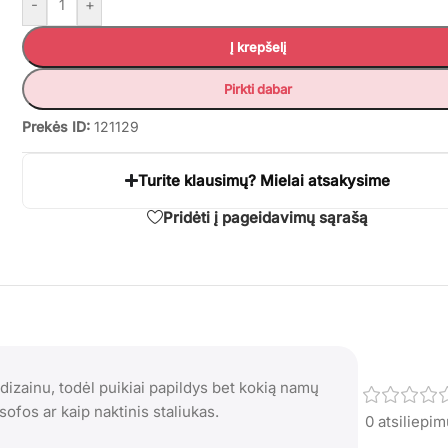
-
+
Į krepšelį
Pirkti dabar
Prekės ID:
121129
Turite klausimų? Mielai atsakysime
Pridėti į pageidavimų sąrašą
 dizainu, todėl puikiai papildys bet kokią namų
 sofos ar kaip naktinis staliukas.
0 atsiliepi