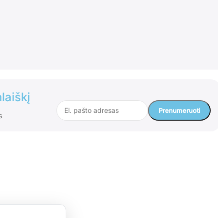
laiškį
s