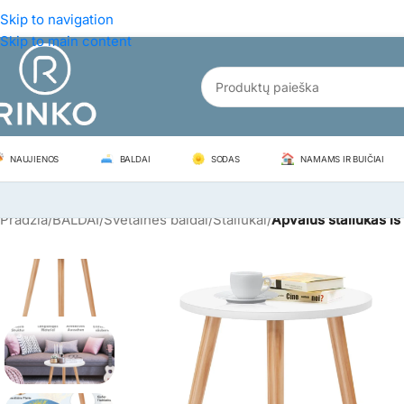
Skip to navigation
Skip to main content
NAUJIENOS
BALDAI
SODAS
NAMAMS IR BUIČIAI
Pradžia
/
BALDAI
/
Svetainės baldai
/
Staliukai
/
Apvalus staliukas iš