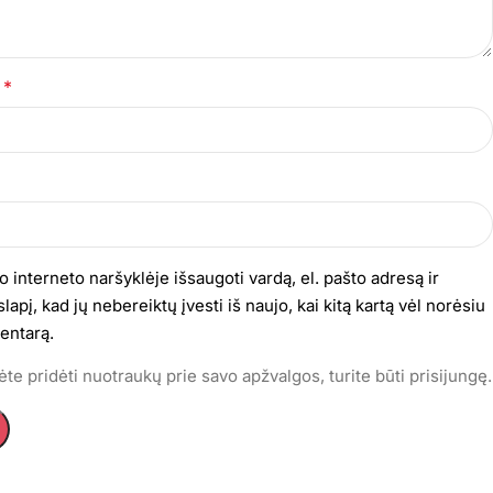
*
s
o interneto naršyklėje išsaugoti vardą, el. pašto adresą ir
lapį, kad jų nebereiktų įvesti iš naujo, kai kitą kartą vėl norėsiu
entarą.
te pridėti nuotraukų prie savo apžvalgos, turite būti prisijungę.