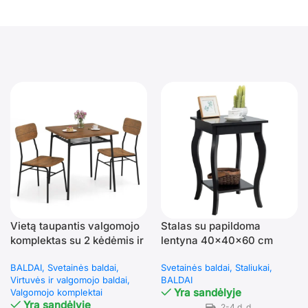
Vietą taupantis valgomojo
Stalas su papildoma
komplektas su 2 kėdėmis ir
lentyna 40x40x60 cm
lentyna (Rusvai ruda)
(Juoda)
BALDAI
Svetainės baldai
Svetainės baldai
Staliukai
Virtuvės ir valgomojo baldai
BALDAI
Yra sandėlyje
Valgomojo komplektai
Yra sandėlyje