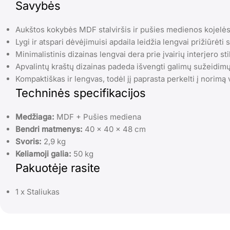
Savybės
Aukštos kokybės MDF stalviršis ir pušies medienos kojelės
Lygi ir atspari dėvėjimuisi apdaila leidžia lengvai prižiūrėti s
Minimalistinis dizainas lengvai dera prie įvairių interjero stil
Apvalintų kraštų dizainas padeda išvengti galimų sužeidimų
Kompaktiškas ir lengvas, todėl jį paprasta perkelti į norimą 
Techninės specifikacijos
Medžiaga:
MDF + Pušies mediena
Bendri matmenys:
40 x 40 x 48 cm
Svoris:
2,9 kg
Keliamoji galia:
50 kg
Pakuotėje rasite
1 x Staliukas