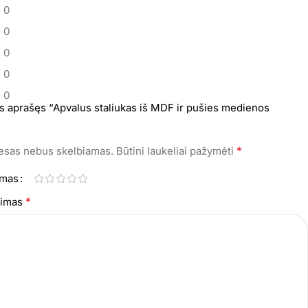
0
0
0
0
0
s aprašęs “Apvalus staliukas iš MDF ir pušies medienos
*
resas nebus skelbiamas.
Būtini laukeliai pažymėti
imas
*
epimas