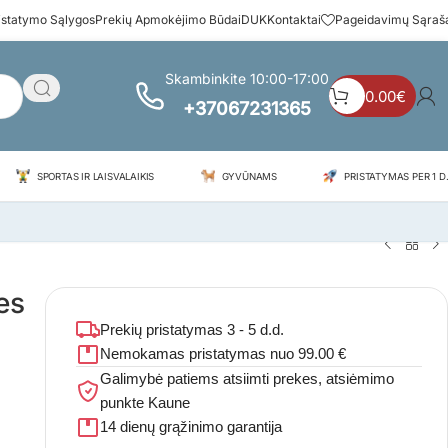
istatymo Sąlygos
Prekių Apmokėjimo Būdai
DUK
Kontaktai
Pageidavimų Sąraš
Skambinkite 10:00-17:00
0.00
€
+37067231365
SPORTAS IR LAISVALAIKIS
GYVŪNAMS
PRISTATYMAS PER 1 D.
es
Prekių pristatymas 3 - 5 d.d.
Nemokamas pristatymas nuo 99.00 €
Galimybė patiems atsiimti prekes, atsiėmimo
punkte Kaune
14 dienų grąžinimo garantija