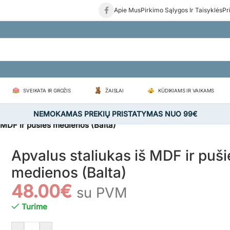
Apie Mus
Pirkimo Sąlygos Ir Taisyklės
Pr
SVEIKATA IR GROŽIS
ŽAISLAI
KŪDIKIAMS IR VAIKAMS
NEMOKAMAS PREKIŲ PRISTATYMAS NUO 99€
 MDF ir pušies medienos (Balta)
Apvalus staliukas iš MDF ir puši
medienos (Balta)
48.00
€
su PVM
Turime