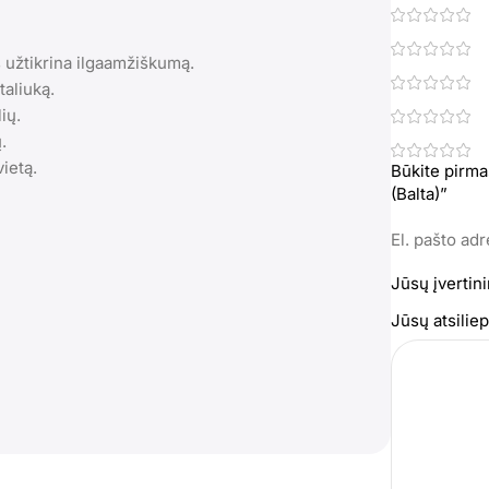
 užtikrina ilgaamžiškumą.
taliuką.
ių.
.
vietą.
Būkite pirma
(Balta)”
El. pašto ad
Jūsų įvertin
Jūsų atsili