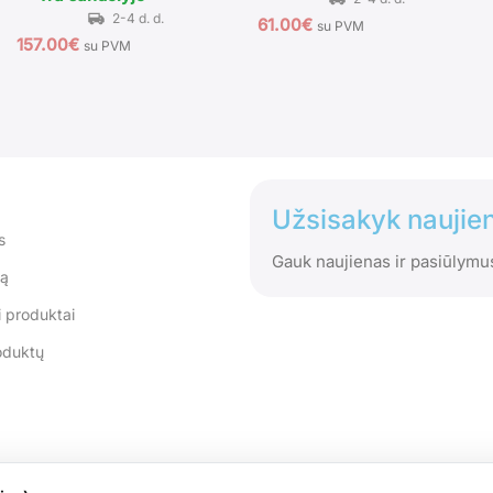
61.00
€
su PVM
157.00
€
su PVM
Užsisakyk naujien
s
Gauk naujienas ir pasiūlymu
tą
 produktai
oduktų