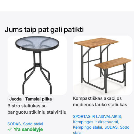
Jums taip pat gali patikti
Kompaktiškas akacijos
Juoda
Tamsiai pilka
medienos lauko staliukas
Bistro staliukas su
su integruotu suolu
banguotu stikliniu stalviršiu
SPORTAS IR LAISVALAIKIS
(Natūrali)
ir metaliniu rėmu, Ø60xH70
Kempingas ir aksesuarai
SODAS
Sodo stalai
cm
Kempingo stalai
SODAS
Sodo
Yra sandėlyje
stalai