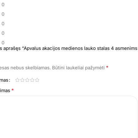
0
0
0
0
0
s aprašęs “Apvalus akacijos medienos lauko stalas 4 asmenims
*
resas nebus skelbiamas.
Būtini laukeliai pažymėti
imas
*
epimas