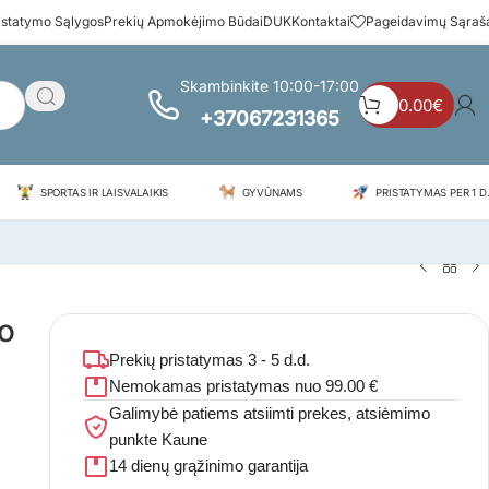
istatymo Sąlygos
Prekių Apmokėjimo Būdai
DUK
Kontaktai
Pageidavimų Sąraš
Skambinkite 10:00-17:00
0.00
€
+37067231365
SPORTAS IR LAISVALAIKIS
GYVŪNAMS
PRISTATYMAS PER 1 D.
ko
Prekių pristatymas 3 - 5 d.d.
Nemokamas pristatymas nuo 99.00 €
Galimybė patiems atsiimti prekes, atsiėmimo
punkte Kaune
14 dienų grąžinimo garantija