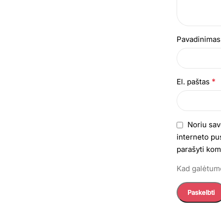
Pavadinima
*
El. paštas
Noriu sav
interneto pus
parašyti kom
Kad galėtumė