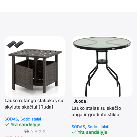
Lauko rotango staliukas su
Juoda
skylute skėčiui (Ruda)
Lauko stalas su skėčio
anga ir grūdinto stiklo
SODAS
Sodo stalai
stalviršiu
Yra sandėlyje
SODAS
Sodo stalai
Yra sandėlyje