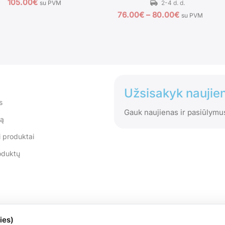
105.00
€
su PVM
76.00
€
–
80.00
€
su PVM
Užsisakyk naujien
s
Gauk naujienas ir pasiūlymu
tą
 produktai
oduktų
ies)