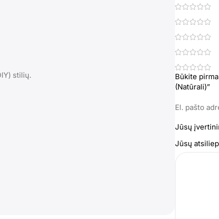
Y) stilių.
Būkite pirma
(Natūrali)”
El. pašto ad
Jūsų įvertin
Jūsų atsili