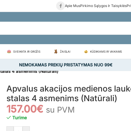
Apie Mus
Pirkimo Sąlygos Ir Taisyklės
Pr
SVEIKATA IR GROŽIS
ŽAISLAI
KŪDIKIAMS IR VAIKAMS
NEMOKAMAS PREKIŲ PRISTATYMAS NUO 99€
talas 4 asmenims (Natūrali)
Apvalus akacijos medienos lau
stalas 4 asmenims (Natūrali)
157.00
€
su PVM
Turime