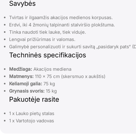
Savybės
Tvirtas ir ilgaamžis akacijos medienos korpusas.
Erdvi, iki 4 žmonių talpinanti stalviršio plokštuma.
Tinka naudoti tiek lauke, tiek viduje.
Lengvai prižiūrimas ir valomas.
Galimybė personalizuoti ir sukurti savitą „pasidaryk pats“ (DI
Techninės specifikacijos
Medžiaga:
Akacijos mediena
Matmenys:
110 x 75 cm (skersmuo x aukštis)
Keliamoji galia:
75 kg
Grynasis svoris:
15 kg
Pakuotėje rasite
1 x Lauko pietų stalas
1 x Vartotojo vadovas