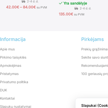
Yra sandėlyje
42.00
€
–
84.00
€
su PVM
135.00
€
su PVM
Informacija
Pirkėjams
Apie mus
Prekių grąžinima
Pirkimo taisyklės
Sekite savo siun
Apmokėjimas
Rekomenduojami
Pristatymas
100 geriausių pr
Privatumo politika
DUK
Kontaktai
Slapukai (Cook
Slapukų nustatymai