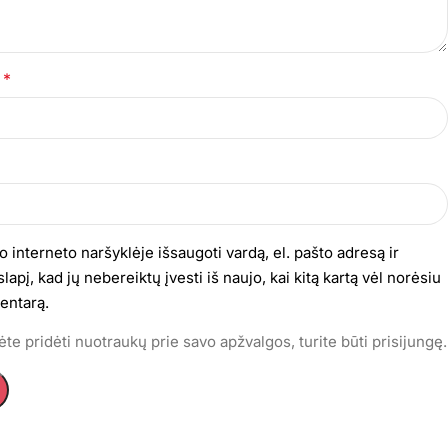
*
s
o interneto naršyklėje išsaugoti vardą, el. pašto adresą ir
lapį, kad jų nebereiktų įvesti iš naujo, kai kitą kartą vėl norėsiu
entarą.
te pridėti nuotraukų prie savo apžvalgos, turite būti prisijungę.