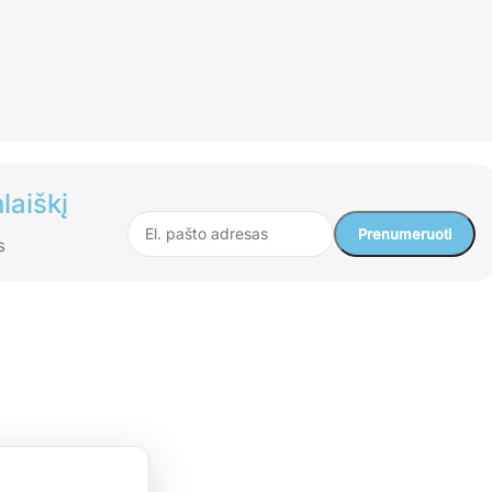
laiškį
s