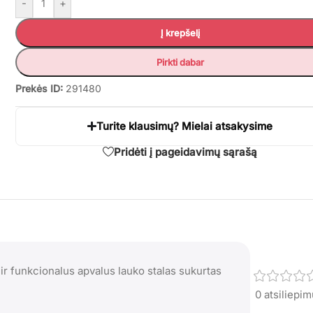
-
+
Į krepšelį
Pirkti dabar
Prekės ID:
291480
Turite klausimų? Mielai atsakysime
Pridėti į pageidavimų sąrašą
 ir funkcionalus apvalus lauko stalas sukurtas
0 atsiliepi