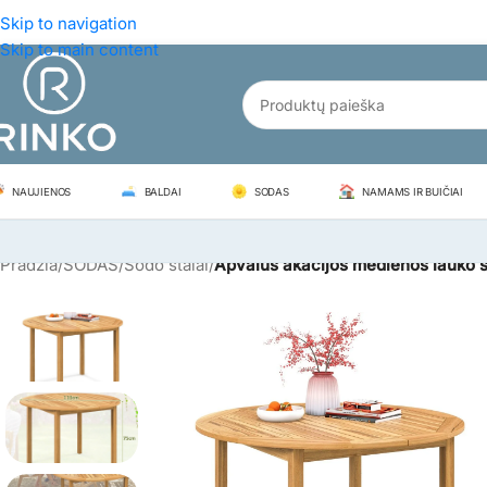
Skip to navigation
Skip to main content
NAUJIENOS
BALDAI
SODAS
NAMAMS IR BUIČIAI
Pradžia
/
SODAS
/
Sodo stalai
/
Apvalus akacijos medienos lauko s