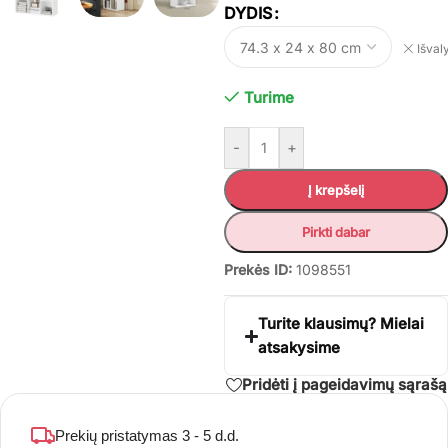
DYDIS
Išvaly
Turime
-
+
Į krepšelį
Pirkti dabar
Prekės ID:
1098551
Turite klausimų? Mielai
atsakysime
Pridėti į pageidavimų sąrašą
Prekių pristatymas 3 - 5 d.d.