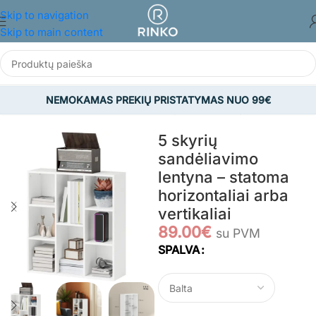
Skip to navigation
Skip to main content
NEMOKAMAS PREKIŲ PRISTATYMAS NUO 99€
Pradžia
/
BALDAI
/
Svetainės baldai
/
Spintelės/Lentynos
5 skyrių
sandėliavimo
lentyna – statoma
horizontaliai arba
vertikaliai
89.00
€
su PVM
SPALVA