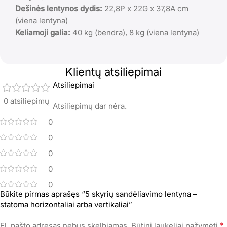
Dešinės lentynos dydis:
22,8P x 22G x 37,8A cm
(viena lentyna)
Keliamoji galia:
40 kg (bendra), 8 kg (viena lentyna)
Klientų atsiliepimai
Atsiliepimai
0 atsiliepimų
Atsiliepimų dar nėra.
0
0
0
0
0
Būkite pirmas aprašęs “5 skyrių sandėliavimo lentyna –
statoma horizontaliai arba vertikaliai”
*
El. pašto adresas nebus skelbiamas.
Būtini laukeliai pažymėti