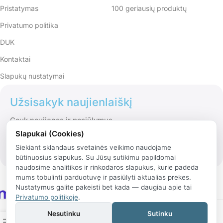
Pristatymas
100 geriausių produktų
Privatumo politika
DUK
Kontaktai
Slapukų nustatymai
Užsisakyk naujienlaiškį
Gauk naujienas ir pasiūlymus
Slapukai (Cookies)
Siekiant sklandaus svetainės veikimo naudojame
būtinuosius slapukus. Su Jūsų sutikimu papildomai
naudosime analitikos ir rinkodaros slapukus, kurie padeda
mums tobulinti parduotuvę ir pasiūlyti aktualias prekes.
Nustatymus galite pakeisti bet kada — daugiau apie tai
Privatumo politikoje
.
© 2026 Rinko.lt
Nesutinku
Sutinku