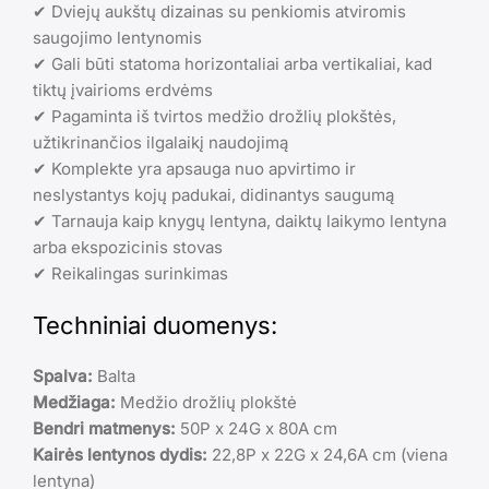
✔ Dviejų aukštų dizainas su penkiomis atviromis
saugojimo lentynomis
✔ Gali būti statoma horizontaliai arba vertikaliai, kad
tiktų įvairioms erdvėms
✔ Pagaminta iš tvirtos medžio drožlių plokštės,
užtikrinančios ilgalaikį naudojimą
✔ Komplekte yra apsauga nuo apvirtimo ir
neslystantys kojų padukai, didinantys saugumą
✔ Tarnauja kaip knygų lentyna, daiktų laikymo lentyna
arba ekspozicinis stovas
✔ Reikalingas surinkimas
Techniniai duomenys:
Spalva:
Balta
Medžiaga:
Medžio drožlių plokštė
Bendri matmenys:
50P x 24G x 80A cm
Kairės lentynos dydis:
22,8P x 22G x 24,6A cm (viena
lentyna)