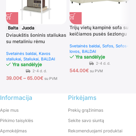
Trijų vietų kampinė sofa su
T
Balta
Juoda
keičiamos pusės šezlongu
f
Dviaukštis šoninis staliukas
ir kordiniu audiniu
T
su metaliniu rėmu
Svetainės baldai
Sofos
Sofos-
B
s
lovos
BALDAI
T
Svetainės baldai
Kavos
Yra sandėlyje
staliukai
Staliukai
BALDAI
Yra sandėlyje
544.00
€
1
su PVM
39.00
€
–
65.00
€
su PVM
Informacija
Pirkėjams
Apie mus
Prekių grąžinimas
Pirkimo taisyklės
Sekite savo siuntą
Apmokėjimas
Rekomenduojami produktai