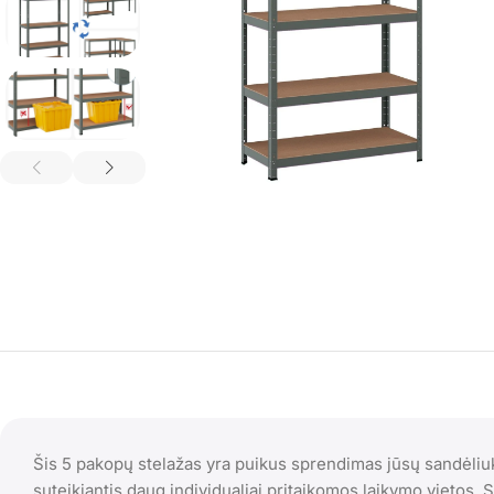
Šis 5 pakopų stelažas yra puikus sprendimas jūsų sandėliuku
suteikiantis daug individualiai pritaikomos laikymo vietos. 