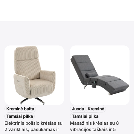
Kreminė balta
Juoda
Kreminė
Tamsiai pilka
Tamsiai pilka
Elektrinis poilsio krėslas su
Masažinis krėslas su 8
2 varikliais, pasukamas ir
vibracijos taškais ir 5