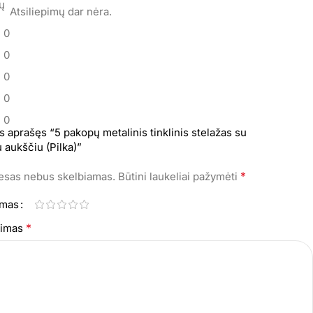
mų
Atsiliepimų dar nėra.
0
0
0
0
0
s aprašęs “5 pakopų metalinis tinklinis stelažas su
 aukščiu (Pilka)”
*
resas nebus skelbiamas.
Būtini laukeliai pažymėti
imas
*
epimas