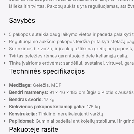
išlieka itin tvirtas. Pakopų aukštis yra reguliuojamas, atsižve
Savybės
5 pakopos suteikia daug laikymo vietos ir padeda palaikyti t
Reguliuojamo aukščio pakopos leidžia pritaikyti stelažą paga
Surinkimas be varžtų ir įrankių užtikrina greitą bei paprast
Tvirtas geležies rėmas garantuoja didelę keliamąją galią.
Tinka įvairioms erdvėms: sandėliui, svetainei, virtuvei, gar
Techninės specifikacijos
Medžiaga:
Geležis, MDF
Bendri matmenys:
91 x 46 x 183 cm (Ilgis x Plotis x Aukštis
Bendras svoris:
17 kg
Kiekvienos pakopos keliamoji galia:
175 kg
Konstrukcija:
Tinklinė, nereikalaujanti varžtų
Papildomai:
Guminiai padeliai ant kojelių stabilumui ir gri
Pakuotėje rasite