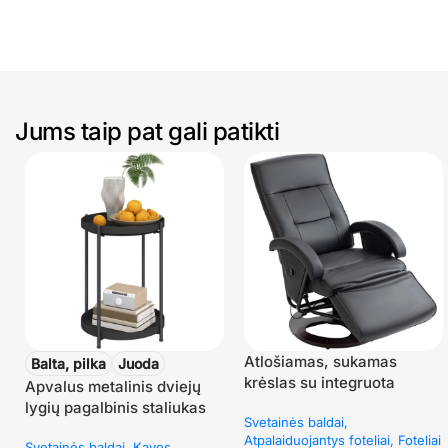
Jums taip pat gali patikti
Atlošiamas, sukamas
Balta, pilka
Juoda
krėslas su integruota
Apvalus metalinis dviejų
pakoja, dirbtinės odos
lygių pagalbinis staliukas
Svetainės baldai
Atpalaiduojantys foteliai
Foteliai
Svetainės baldai
Kavos