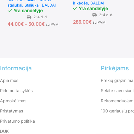
ir kėdės
BALDAI
staliukai
Staliukai
BALDAI
Yra sandėlyje
Yra sandėlyje
286.00
€
su PVM
44.00
€
–
50.00
€
su PVM
Informacija
Pirkėjams
Apie mus
Prekių grąžinima
Pirkimo taisyklės
Sekite savo siun
Apmokėjimas
Rekomenduojami
Pristatymas
100 geriausių pr
Privatumo politika
DUK