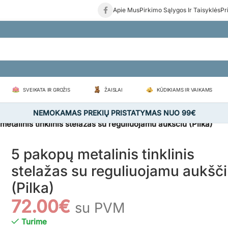
Apie Mus
Pirkimo Sąlygos Ir Taisyklės
Pr
SVEIKATA IR GROŽIS
ŽAISLAI
KŪDIKIAMS IR VAIKAMS
NEMOKAMAS PREKIŲ PRISTATYMAS NUO 99€
metalinis tinklinis stelažas su reguliuojamu aukščiu (Pilka)
5 pakopų metalinis tinklinis
stelažas su reguliuojamu aukšč
(Pilka)
72.00
€
su PVM
Turime