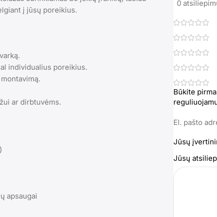
0 atsiliepi
lgiant į jūsų poreikius.
varką.
l individualius poreikius.
ą montavimą.
Būkite pirma
ažui ar dirbtuvėms.
reguliuojamu
El. pašto ad
Jūsų įvertin
)
Jūsų atsili
ndų apsaugai