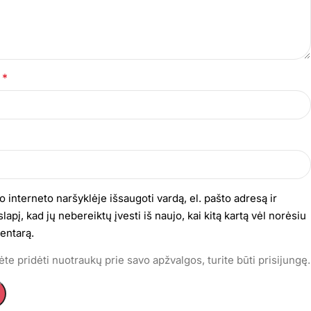
*
s
o interneto naršyklėje išsaugoti vardą, el. pašto adresą ir
lapį, kad jų nebereiktų įvesti iš naujo, kai kitą kartą vėl norėsiu
entarą.
te pridėti nuotraukų prie savo apžvalgos, turite būti prisijungę.