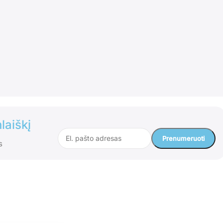
laiškį
s