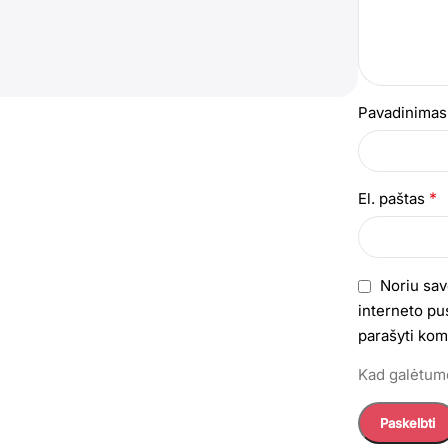
Pavadinima
*
El. paštas
Noriu sav
interneto pus
parašyti kom
Kad galėtumė