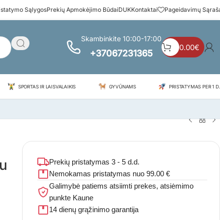
istatymo Sąlygos
Prekių Apmokėjimo Būdai
DUK
Kontaktai
Pageidavimų Sąraš
Skambinkite 10:00-17:00
0.00
€
+37067231365
SPORTAS IR LAISVALAIKIS
GYVŪNAMS
PRISTATYMAS PER 1 D.
iu
Prekių pristatymas 3 - 5 d.d.
Nemokamas pristatymas nuo 99.00 €
Galimybė patiems atsiimti prekes, atsiėmimo
punkte Kaune
14 dienų grąžinimo garantija