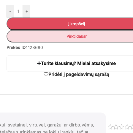
-
+
Į krepšelį
Pirkti dabar
Prekės ID:
128680
Turite klausimų? Mielai atsakysime
Pridėti į pageidavimų sąrašą
i, svetainei, virtuvei, garažui ar dirbtuvėms,
Stelažas surinkiamas be jokių įrankių, tačiau