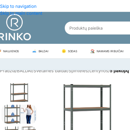
Skip to navigation
Skip to main content
NAUJIENOS
BALDAI
SODAS
NAMAMS IR BUIČIAI
Pradžia
/
BALDAI
/
Svetainės baldai
/
Spintelės/Lentynos
/
5 pakopų 