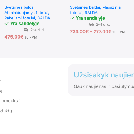
su USB jungtimi
režimais
Svetainės baldai
Svetainės baldai
Masažiniai
Atpalaiduojantys foteliai
foteliai
BALDAI
Yra sandėlyje
Pakeliami foteliai
BALDAI
Yra sandėlyje
233.00
€
–
277.00
€
su PVM
475.00
€
su PVM
Užsisakyk naujien
s
Gauk naujienas ir pasiūlymu
tą
 produktai
oduktų