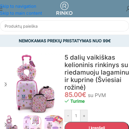
Skip to navigation
Skip to main content
NEMOKAMAS PREKIŲ PRISTATYMAS NUO 99€
žia
/
KŪDIKIAMS IR VAIKAMS
/
Vaiko kambarys
/
Lagaminai vaikams
5 dalių vaikiškas
kelioninis rinkinys su
riedamuoju lagaminu
ir kuprine (Šviesiai
rožinė)
85.00
€
su PVM
Turime
-
+
Į krepšelį