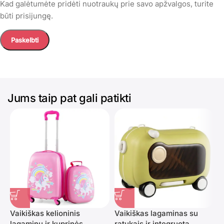
Kad galėtumėte pridėti nuotraukų prie savo apžvalgos, turite
būti prisijungę.
Jums taip pat gali patikti
Vaikiškas kelioninis
Vaikiškas lagaminas su
V
lagaminų ir kuprinės
ratukais ir integruota
l