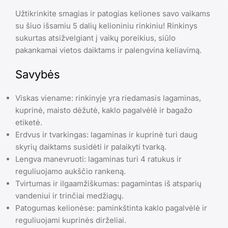
Užtikrinkite smagias ir patogias keliones savo vaikams
su šiuo išsamiu 5 dalių kelioniniu rinkiniu! Rinkinys
sukurtas atsižvelgiant į vaikų poreikius, siūlo
pakankamai vietos daiktams ir palengvina keliavimą.
Savybės
Viskas viename: rinkinyje yra riedamasis lagaminas,
kuprinė, maisto dėžutė, kaklo pagalvėlė ir bagažo
etiketė.
Erdvus ir tvarkingas: lagaminas ir kuprinė turi daug
skyrių daiktams susidėti ir palaikyti tvarką.
Lengva manevruoti: lagaminas turi 4 ratukus ir
reguliuojamo aukščio rankeną.
Tvirtumas ir ilgaamžiškumas: pagamintas iš atsparių
vandeniui ir trinčiai medžiagų.
Patogumas kelionėse: paminkštinta kaklo pagalvėlė ir
reguliuojami kuprinės dirželiai.