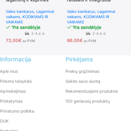
komplektas su ratukais
sėdyne (Žalia)
r
Vaiko kambarys
Lagaminai
Vaiko kambarys
Lagaminai
L
(Rožinė)
vaikams
KŪDIKIAMS IR
vaikams
KŪDIKIAMS IR
I
VAIKAMS
VAIKAMS
Yra sandėlyje
Yra sandėlyje
5
72.00
€
66.00
€
su PVM
su PVM
Informacija
Pirkėjams
Apie mus
Prekių grąžinimas
Pirkimo taisyklės
Sekite savo siuntą
Apmokėjimas
Rekomenduojami produktai
Pristatymas
100 geriausių produktų
Privatumo politika
DUK
Kontaktai