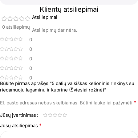
Klientų atsiliepimai
Atsiliepimai
0 atsiliepimų
Atsiliepimų dar nėra.
0
0
0
0
0
Būkite pirmas aprašęs “5 dalių vaikiškas kelioninis rinkinys su
riedamuoju lagaminu ir kuprine (Šviesiai rožinė)”
*
El. pašto adresas nebus skelbiamas.
Būtini laukeliai pažymėti
Jūsų įvertinimas
*
Jūsų atsiliepimas