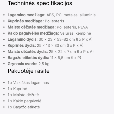
Techninės specifikacijos
Lagamino medžiaga:
ABS, PC, metalas, aliuminis
Kuprinės medžiaga:
Poliesteris
Maisto dėžutės medžiaga:
Poliesteris, PEVA
Kaklo pagalvėlės medžiaga:
Velūras, kempinė
Lagamino dydis:
30 x 23 x 53–82 cm (I x P x A)
Kuprinės dydis:
25 x 13 x 33 cm (I x P x A)
Maisto dėžutės dydis:
25 x 22 x 7 cm (I x P x A)
Bagažo etiketės dydis:
11 x 5,5 cm (I x P)
Grynasis svoris:
2,5 kg
Pakuotėje rasite
1 x Vaikiškas lagaminas
1 x Kuprinė
1 x Maisto dėžutė
1 x Kaklo pagalvėlė
1 x Bagažo etiketė