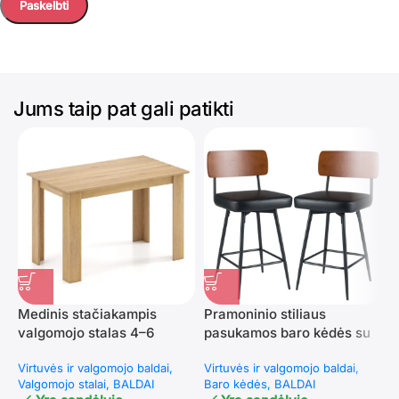
Jums taip pat gali patikti
Medinis stačiakampis
Pramoninio stiliaus
D
valgomojo stalas 4–6
pasukamos baro kėdės su
p
asmenims (Natūrali)
paminkštintu atlošu (2 vnt.)
k
Virtuvės ir valgomojo baldai
Virtuvės ir valgomojo baldai
V
(Juoda)
Valgomojo stalai
BALDAI
Baro kėdės
BALDAI
Š