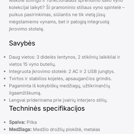
Ieškote stilingo ir funkcionalaus sprendimo savo vyno
kolekcijai laikyti? Ši pramoninio stiliaus vyno spintelė –
puikus pasirinkimas, siūlantis ne tik vietą jūsų
mėgstamiems vynams, bet ir patogią integruotą
įkrovimo stotelę.
Savybės
Daug vietos: 3 didelės lentynos, 2 stiklinių laikikliai ir
vietos 15 vyno butelių.
Integruota įkrovimo stotelė: 2 AC ir 2 USB jungtys.
Tvirtos ir stabilios kojelės, apsaugančios grindis.
Pagaminta iš kokybiškų medžiagų, užtikrinančių
ilgaamžiškumą.
Lengvai priderinama prie įvairių interjero stilių.
Techninės specifikacijos
Spalva:
Pilka
Medžiaga:
Medžio drožlių plokštė, metalas