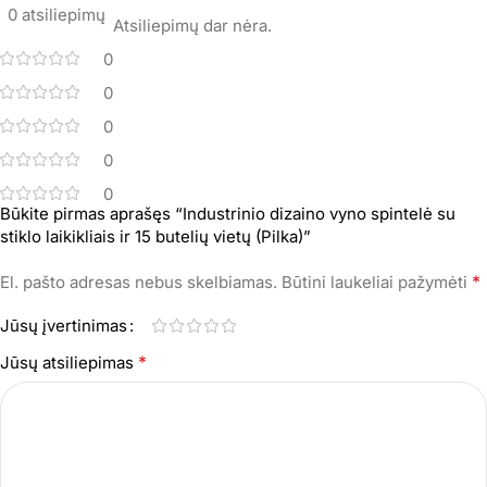
0 atsiliepimų
Atsiliepimų dar nėra.
0
0
0
0
0
Būkite pirmas aprašęs “Industrinio dizaino vyno spintelė su
stiklo laikikliais ir 15 butelių vietų (Pilka)”
*
El. pašto adresas nebus skelbiamas.
Būtini laukeliai pažymėti
Jūsų įvertinimas
*
Jūsų atsiliepimas