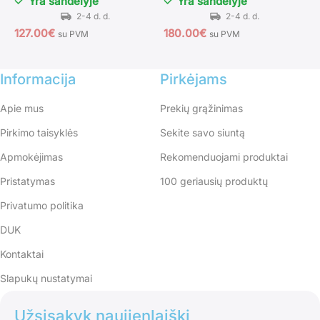
Yra sandėlyje
Yra sandėlyje
127.00
€
180.00
€
1
su PVM
su PVM
Informacija
Pirkėjams
Apie mus
Prekių grąžinimas
Pirkimo taisyklės
Sekite savo siuntą
Apmokėjimas
Rekomenduojami produktai
Pristatymas
100 geriausių produktų
Privatumo politika
DUK
Kontaktai
Slapukų nustatymai
Užsisakyk naujienlaiškį