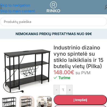
Skip to navigation
Skip to main content
NEMOKAMAS PREKIŲ PRISTATYMAS NUO 99€
Pradžia
/
BALDAI
/
Virtuvės ir valgomojo baldai
/
Vyno lentynos
Industrinio dizaino
vyno spintelė su
stiklo laikikliais ir 15
butelių vietų (Pilka)
148.00
€
su PVM
Turime
-
+
Į krepšelį