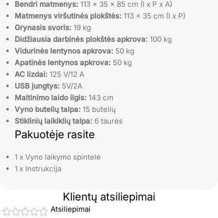
Bendri matmenys:
113 x 35 x 85 cm (I x P x A)
Matmenys viršutinės plokštės:
113 x 35 cm (I x P)
Grynasis svoris:
19 kg
Didžiausia darbinės plokštės apkrova:
100 kg
Vidurinės lentynos apkrova:
50 kg
Apatinės lentynos apkrova:
50 kg
AC lizdai:
125 V/12 A
USB jungtys:
5V/2A
Maitinimo laido ilgis:
143 cm
Vyno butelių talpa:
15 butelių
Stiklinių laikiklių talpa:
6 taurės
Pakuotėje rasite
1 x Vyno laikymo spintelė
1 x Instrukcija
Klientų atsiliepimai
Atsiliepimai